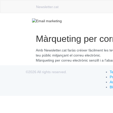
Newsletter.cat
Màrqueting per corr
Amb Newsletter.cat faràs créixer fàcilment les te
teu públic mitjançant el correu electrònic.
Màrqueting per correu electrònic senzill i a l'ab
©2026 All rights reserved.
Te
Pr
Ar
B